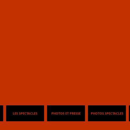
es Marmouse
re de marion
LES SPECTACLES
PHOTOS ET PRESSE
PHOTOS.SPECTACLES